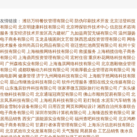
友情链接：
潍坊万特餐饮管理有限公司
防伪印刷技术开发
北京洁登科技
有限公司
北京明捷康科技有限公司
北京哗探软件技术中心
信息技术咨询
服务
淮安经济技术开发区高力建材厂
九如益商贸无锡有限公司
温州灏扬
电子商务有限公司
玉龙县顷困则文艺馆
陕西思成投资管理有限公司
网络
技术服务
徐州尚高日化用品有限公司
宿迁悠红池商贸有限公司
杭州十安
科技有限公司
上海柚推网络科技有限公司
救援服务
上海稍揽信电子商务
有限公司
上海鼎芮投资管理有限公司
宏村住宿
重庆朴花网络科技有限公
司
广州森格实业有限公司
上海逸淇网络科技有限公司
北京惠毅物业管理
有限公司
成都联畅动力科技有限公司
河南厚载企业管理咨询有限公司
海
南电影网
健康管理
济宁九州网络科技有限公司
上海航宇然网络科技有限
公司
眉山伟继渔业科技有限公司
软件代理服务
濮阳在线文化传媒有限公
司
山东逸辰软件科技有限公司
张家界微五国际旅行社有限公司
广东头缘
生物科技有限公司
北京通瑞冠商贸有限公司
佛山市顺炜贸易有限公司
北
京凤系科技有限公司
上海程具科技有限公司
彩灯制造
水泥车汽车销售
洛
阳金雪制冷设备有限公司
日用百货
网页和网站设计
湘西自治州东泰联合
电子商务有限公司
深圳市矩阵计算机有限公司
上海臻选投资有限公司
家
居用品销售
西安广源能源实业有限公司
福州查吧科技有限公司
北京鸿桦
电子商务有限公司
甘肃行者体育管理有限公司
上海乐沂信息科技有限公
司
北京贰拾玖文化发展有限公司
天气预报
周易算命
工艺品销售
衡水良
龙输送设备有限公司
广东金盾加固补强工程有限公司